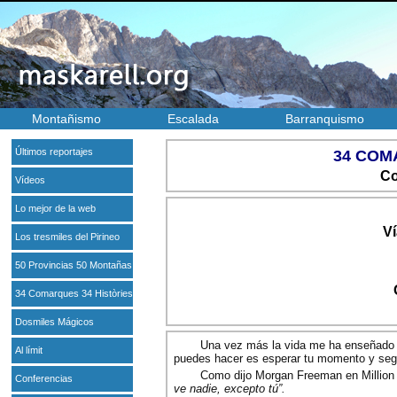
Montañismo
Escalada
Barranquismo
Últimos reportajes
34 COM
Co
Vídeos
Lo mejor de la web
Ví
Los tresmiles del Pirineo
50 Provincias 50 Montañas
34 Comarques 34 Històries
Dosmiles Mágicos
Una vez más la vida me ha enseñado q
Al límit
puedes hacer es esperar tu momento y segu
Como dijo Morgan Freeman en Million
Conferencias
ve nadie, excepto tú”.