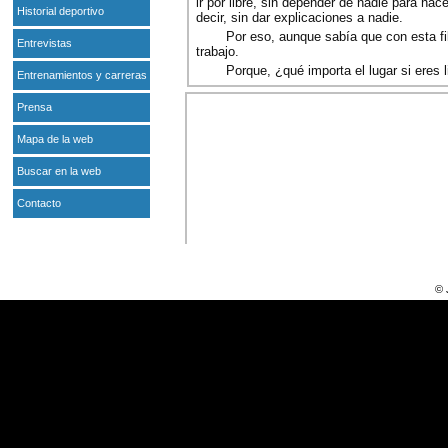
ir por libre, sin depender de nadie para hac
Historial deportivo
decir, sin dar explicaciones a nadie.
Por eso, aunque sabía que con esta fi
Entrevistas
trabajo.
Porque, ¿qué importa el lugar si eres l
Entrenamientos y carreras
Prensa
Mapa de la web
Buscar en la web
Contacto
© 