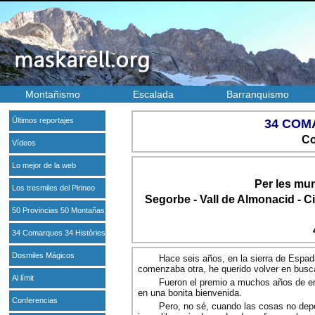
Montañismo
Escalada
Barranquismo
Últimos reportajes
34 COM
Co
Vídeos
Lo mejor de la web
Per les mu
Los tresmiles del Pirineo
Segorbe - Vall de Almonacid - C
50 Provincias 50 Montañas
34 Comarques 34 Històries
Dosmiles Mágicos
Hace seis años, en la sierra de Espad
comenzaba otra, he querido volver en busc
Al límit
Fueron el premio a muchos años de en
en una bonita bienvenida.
Conferencias
Pero, no sé, cuando las cosas no dep