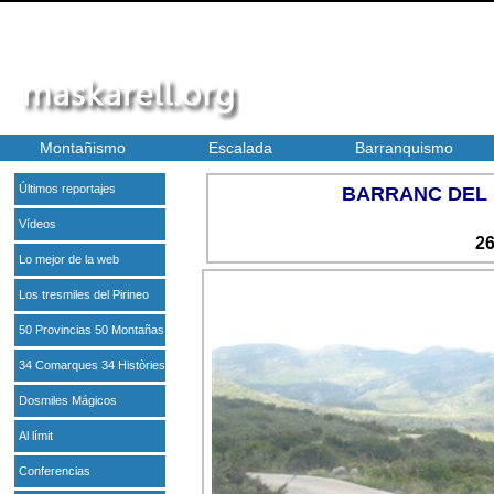
Montañismo
Escalada
Barranquismo
Últimos reportajes
BARRANC DEL 
Vídeos
26
Lo mejor de la web
Los tresmiles del Pirineo
50 Provincias 50 Montañas
34 Comarques 34 Històries
Dosmiles Mágicos
Al límit
Conferencias