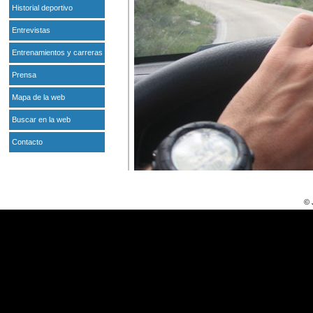
Historial deportivo
Entrevistas
Entrenamientos y carreras
Prensa
Mapa de la web
Buscar en la web
Contacto
© 