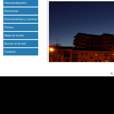
Historial deportivo
Entrevistas
Entrenamientos y carreras
Prensa
Mapa de la web
Buscar en la web
Contacto
© 