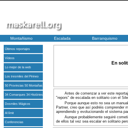
Montañismo
Escalada
Barranquismo
Últimos reportajes
Vídeos
En solit
Lo mejor de la web
Los tresmiles del Pirineo
50 Provincias 50 Montañas
Antes de comenzar a ver este reportaj
34 Comarques 34 Històries
"repors" de escalada en solitario con el Sil
Porque aunque esto no sea un manual d
Dosmiles Mágicos
Partner, creo que así podréis comprender m
aprendiendo y evolucionando el sistema par
Al límit
Aunque probablemente seguiré cometie
de ellos tal vez sea escalar en solitario pe
Conferencias