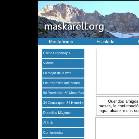
Montañismo
Escalada
Últimos reportajes
Vídeos
Lo mejor de la web
Los tresmiles del Pirineo
50 Provincias 50 Montañas
Queridos amigos 
34 Comarques 34 Històries
meses, la confirmación
lograr alcanzar sus s
Dosmiles Mágicos
Al límit
Conferencias