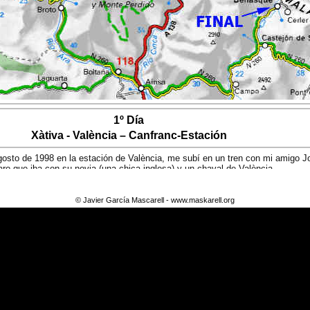
1º Día
Xàtiva - València – Canfranc-Estación
sto de 1998 en la estación de València, me subí en un tren con mi amigo Jo
varo que iba con su novia (una chica inglesa) y un chaval de València.
varía a Canfranc-Estación, donde comenzaría nuestra primera travesía pirenai
© Javier García Mascarell -
www.maskarell.org
2º Día
Canfranc - Sallent de Gállego