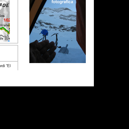
rdi “El
ca...