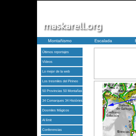
Montañismo
Escalada
Últimos reportajes
Vídeos
Lo mejor de la web
Los tresmiles del Pirineo
50 Provincias 50 Montañas
34 Comarques 34 Històries
Dosmiles Mágicos
Al límit
Conferencias