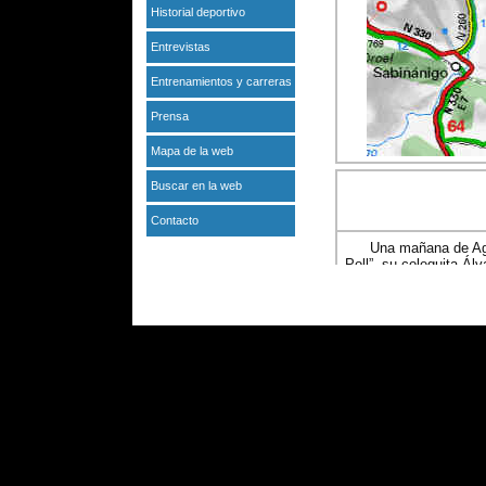
Historial deportivo
Entrevistas
Entrenamientos y carreras
Prensa
Mapa de la web
Buscar en la web
Contacto
Una mañana de Ago
Poll”, su coleguita Ál
Aquel tren nos lle