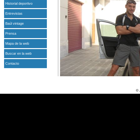
Historial deportivo
Entrevistas
Baúl vintage
Prensa
Mapa de la web
Buscar en la web
Contacto
© 