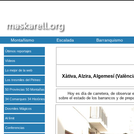
Montañismo
Escalada
Barranquismo
Últimos reportajes
Vídeos
Lo mejor de la web
Xàtiva, Alzira, Algemesí (Valènc
Los tresmiles del Pirineo
50 Provincias 50 Montañas
Hoy es día de carretera, de observar 
sobre el estado de los barrancos y de prep
34 Comarques 34 Històries
Dosmiles Mágicos
Al límit
Conferencias