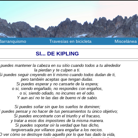
Barranquismo
Travesías en bicicleta
Miscelánea
SI... DE KIPLING
puedes mantener la cabeza en su sitio cuando todos a tu alrededor
la pierdan y te culpen a ti.
Si puedes seguir creyendo en ti mismo cuando todos dudan de ti,
pero también aceptas que tengan dudas.
Si puedes esperar y no cansarte de la espera;
o si, siendo engañado, no respondes con engaños,
o si, siendo odiado, no incurres en el odio.
Y aun así no te las das de bueno ni de sabio.
Si puedes soñar sin que los sueños te dominen;
i puedes pensar y no hacer de tus pensamientos tu único objetivo;
Si puedes encontrarte con el triunfo y el fracaso,
y tratar a esos dos impostores de la misma manera.
Si puedes soportar oír la verdad que has dicho,
tergiversada por villanos para engañar a los necios.
O ver cómo se destruye todo aquello por lo que has dado la vida,