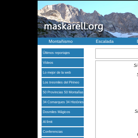
Montañismo
Escalada
Últimos reportajes
Vídeos
Si 
Lo mejor de la web
Los tresmiles del Pirineo
50 Provincias 50 Montañas
34 Comarques 34 Històries
S
Dosmiles Mágicos
Al límit
Conferencias