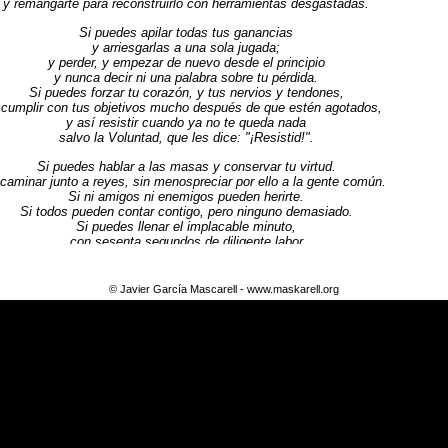
y remangarte para reconstruirlo con herramientas desgastadas.
Si puedes apilar todas tus ganancias
y arriesgarlas a una sola jugada;
y perder, y empezar de nuevo desde el principio
y nunca decir ni una palabra sobre tu pérdida.
Si puedes forzar tu corazón, y tus nervios y tendones,
 cumplir con tus objetivos mucho después de que estén agotados,
y así resistir cuando ya no te queda nada
salvo la Voluntad, que les dice: "¡Resistid!".
Si puedes hablar a las masas y conservar tu virtud.
caminar junto a reyes, sin menospreciar por ello a la gente común.
Si ni amigos ni enemigos pueden herirte.
Si todos pueden contar contigo, pero ninguno demasiado.
Si puedes llenar el implacable minuto,
con sesenta segundos de diligente labor
Tuya es la Tierra y todo lo que hay en ella,
y —lo que es más—: ¡serás un Hombre, hijo mío!
© Javier García Mascarell -
www.maskarell.org