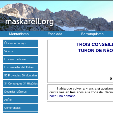
Montañismo
Escalada
Barranquismo
Últimos reportajes
TROIS CONSEIL
TURON DE NÉOU
Vídeos
Lo mejor de la web
Los tresmiles del Pirineo
50 Provincias 50 Montañas
6
34 Comarques 34 Històries
Había que volver a Francia si queríam
Dosmiles Mágicos
quinta vez en tres años a la zona del Néouv
hace una semana.
Al límit
Conferencias