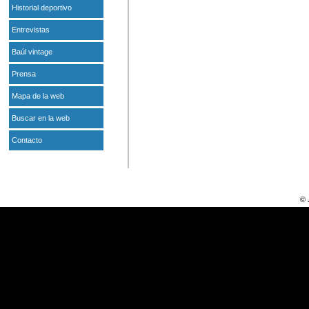
Historial deportivo
Entrevistas
Baúl vintage
Prensa
Mapa de la web
Buscar en la web
Contacto
© 
PINCHA AQUÍ SI QUI