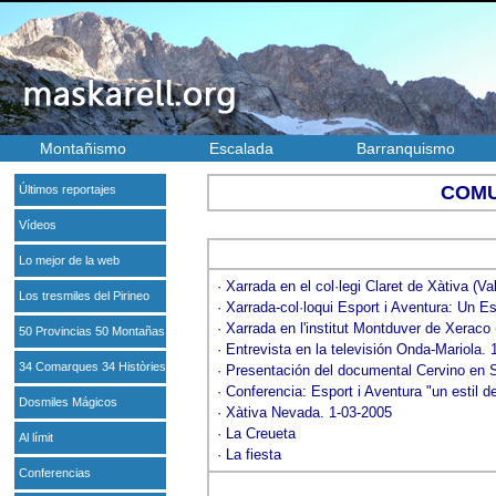
Montañismo
Escalada
Barranquismo
COMU
Últimos reportajes
Vídeos
Lo mejor de la web
·
Xarrada en el col·legi Claret de Xàtiva (V
Los tresmiles del Pirineo
·
Xarrada-col·loqui Esport i Aventura: Un Es
·
Xarrada en l'institut Montduver de Xeraco
50 Provincias 50 Montañas
·
Entrevista en la televisión Onda-Mariola.
34 Comarques 34 Històries
·
Presentación del documental Cervino en So
·
Conferencia: Esport i Aventura "un estil d
Dosmiles Mágicos
·
Xàtiva Nevada. 1-03-2005
·
La Creueta
Al límit
·
La fiesta
Conferencias